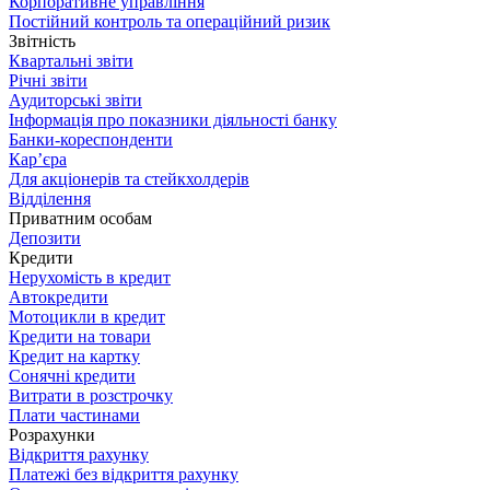
Корпоративне управління
Постійний контроль та операційний ризик
Звітність
Квартальні звіти
Річні звіти
Аудиторські звіти
Інформація про показники діяльності банку
Банки-кореспонденти
Кар’єра
Для акціонерів та стейкхолдерів
Відділення
Приватним особам
Депозити
Кредити
Нерухомість в кредит
Автокредити
Мотоцикли в кредит
Кредити на товари
Кредит на картку
Сонячні кредити
Витрати в розстрочку
Плати частинами
Розрахунки
Відкриття рахунку
Платежі без відкриття рахунку