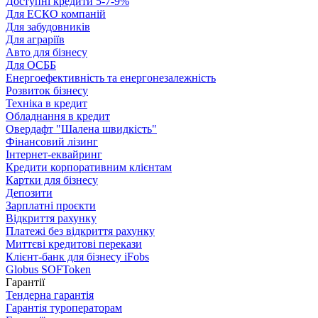
Доступні кредити 5-7-9%
Для ЕСКО компаній
Для забудовників
Для аграріїв
Авто для бізнесу
Для ОСББ
Енергоефективність та енергонезалежність
Розвиток бізнесу
Техніка в кредит
Обладнання в кредит
Овердафт "Шалена швидкість"
Фінансовий лізинг
Інтернет-еквайринг
Кредити корпоративним клієнтам
Картки для бізнесу
Депозити
Зарплатні проєкти
Відкриття рахунку
Платежі без відкриття рахунку
Миттєві кредитові перекази
Клієнт-банк для бізнесу iFobs
Globus SOFToken
Гарантії
Тендерна гарантія
Гарантія туроператорам