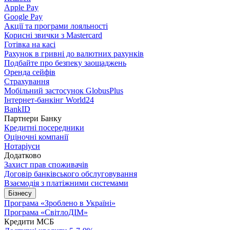
Apple Pay
Google Pay
Акції та програми лояльності
Корисні звички з Mastercard
Готівка на касі
Рахунок в гривні до валютних рахунків
Подбайте про безпеку заощаджень
Оренда сейфів
Страхування
Мобільний застосунок GlobusPlus
Інтернет-банкінг World24
BankID
Партнери Банку
Кредитні посередники
Оціночні компанії
Нотаріуси
Додатково
Захист прав споживачів
Договір банківського обслуговування
Взаємодія з платіжними системами
Бізнесу
Програма «Зроблено в Україні»
Програма «СвітлоДІМ»
Кредити МСБ