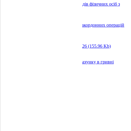
Довідка про систему гарантування вкладів фізичних осіб з
08.09.2025
(245.23 Kb)
Додаткове блокування при здійсненні закордонних операцій
платіжною карткою
(95.23 Kb)
Ліміти на операції з картками з 15.05.2026
(155.96 Kb)
Реквізити для поповнення карткового рахунку в гривні
(106.33 Kb)
Реквізити SWIFT в євро
(70.33 Kb)
Реквізити SWIFT в доларах
(75.38 Kb)
Архів документів
ФГВФО
|
Комплаєнс