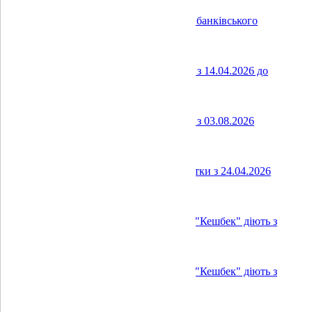
Договір про надання комплексу послуг банківського
обслуговування
Тарифний план "Депозитна картка" діє з 14.04.2026 до
02.08.2026
(248.36 Kb)
Тарифний план "Депозитна картка" діє з 03.08.2026
(243.89 Kb)
Заява-Анкета на відкриття дебетної картки з 24.04.2026
(282.5 Kb)
Офіційні правила програми лояльності "Кешбек" діють з
01.01.2026 по 30.04.2026
(344.89 Kb)
Офіційні правила програми лояльності "Кешбек" діють з
01.05.2026
(343.54 Kb)