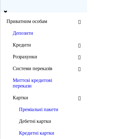
ua
en
Приватним особам
Депозити
Пошук
Кредити
Розрахунки
Режим ЧБ:
Системи переказів
Розмір шрифту:
Миттєві кредитові
перекази
0 800 300 392
(044) 392 00 00
0 800 300 392
/
(044) 392 00 00
Картки
Приватним особам
Депозити
Преміальні пакети
Кредити
Нерухомість в кредит
Дебетні картки
Автокредити
Мотоцикли в кредит
Кредитні картки
Кредити на товари