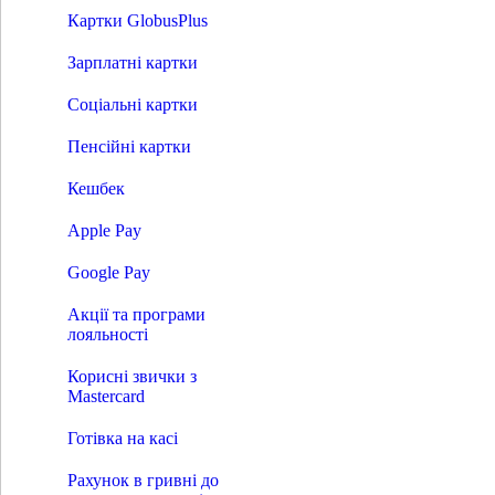
Кредит на картку
Картки GlobusPlus
Сонячні кредити
Витрати в розстрочку
Зарплатні картки
Плати частинами
Розрахунки
Соціальні картки
Відкриття рахунку
Платежі без відкриття рахунку
Пенсійні картки
Оплата рахунку за реквізитами
Системи переказів
Кешбек
S.W.I.F.T. - Перекази
Western Union
Apple Pay
RIA
INTELEXPRESS
MoneyGram
Google Pay
МПС Глобус
Миттєві кредитові перекази
Акції та програми
Картки
лояльності
Преміальні пакети
Дебетні картки
Корисні звички з
Кредитні картки
Mastercard
Картки GlobusPlus
Зарплатні картки
Готівка на касі
Соціальні картки
Пенсійні картки
Рахунок в гривні до
Кешбек