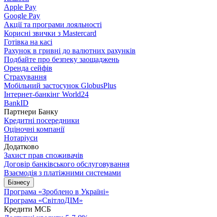
Apple Pay
Google Pay
Акції та програми лояльності
Корисні звички з Mastercard
Готівка на касі
Рахунок в гривні до валютних рахунків
Подбайте про безпеку заощаджень
Оренда сейфів
Страхування
Мобільний застосунок GlobusPlus
Інтернет-банкінг World24
BankID
Партнери Банку
Кредитні посередники
Оціночні компанії
Нотаріуси
Додатково
Захист прав споживачів
Договір банківського обслуговування
Взаємодія з платіжними системами
Бізнесу
Програма «Зроблено в Україні»
Програма «СвітлоДІМ»
Кредити МСБ