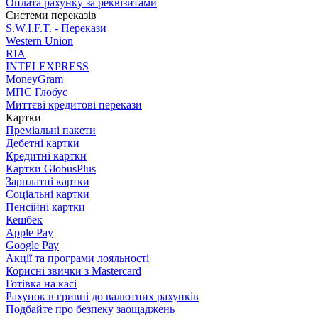
Оплата рахунку за реквізитами
Системи переказів
S.W.I.F.T. - Перекази
Western Union
RIA
INTELEXPRESS
MoneyGram
МПС Глобус
Миттєві кредитові перекази
Картки
Преміальні пакети
Дебетні картки
Кредитні картки
Картки GlobusPlus
Зарплатні картки
Соціальні картки
Пенсійні картки
Кешбек
Apple Pay
Google Pay
Акції та програми лояльності
Корисні звички з Mastercard
Готівка на касі
Рахунок в гривні до валютних рахунків
Подбайте про безпеку заощаджень