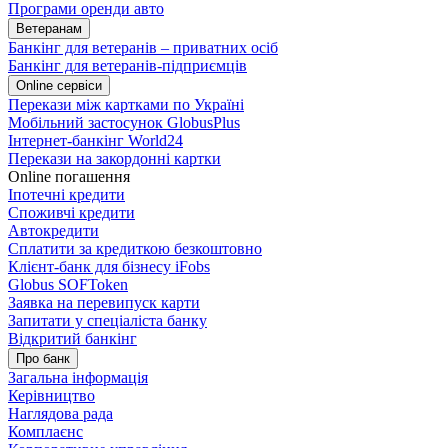
Програми оренди авто
Ветеранам
Банкінг для ветеранів – приватних осіб
Банкінг для ветеранів-підприємців
Online сервіси
Перекази між картками по Україні
Мобільний застосунок GlobusPlus
Інтернет-банкінг World24
Перекази на закордонні картки
Online погашення
Іпотечні кредити
Споживчі кредити
Автокредити
Сплатити за кредиткою безкоштовно
Клієнт-банк для бізнесу iFobs
Globus SOFToken
Заявка на перевипуск карти
Запитати у спеціаліста банку
Відкритий банкінг
Про банк
Загальна інформація
Керівництво
Наглядова рада
Комплаєнс