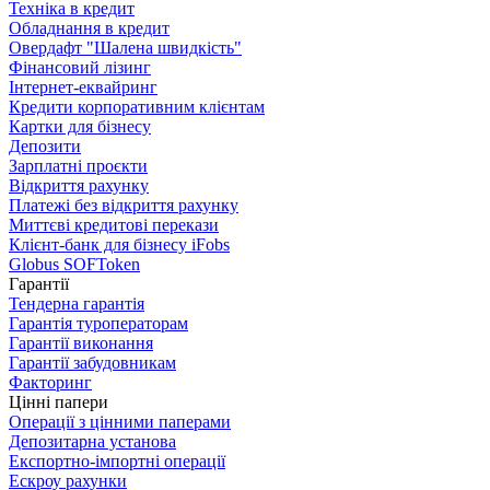
Техніка в кредит
Обладнання в кредит
Овердафт "Шалена швидкість"
Фінансовий лізинг
Інтернет-еквайринг
Кредити корпоративним клієнтам
Картки для бізнесу
Депозити
Зарплатні проєкти
Відкриття рахунку
Платежі без відкриття рахунку
Миттєві кредитові перекази
Клієнт-банк для бізнесу iFobs
Globus SOFToken
Гарантії
Тендерна гарантія
Гарантія туроператорам
Гарантії виконання
Гарантії забудовникам
Факторинг
Цінні папери
Операції з цінними паперами
Депозитарна установа
Експортно-імпортні операції
Ескроу рахунки