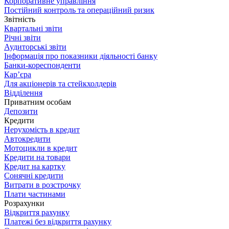
Корпоративне управління
Постійний контроль та операційний ризик
Звітність
Квартальні звіти
Річні звіти
Аудиторські звіти
Інформація про показники діяльності банку
Банки-кореспонденти
Кар’єра
Для акціонерів та стейкхолдерів
Відділення
Приватним особам
Депозити
Кредити
Нерухомість в кредит
Автокредити
Мотоцикли в кредит
Кредити на товари
Кредит на картку
Сонячні кредити
Витрати в розстрочку
Плати частинами
Розрахунки
Відкриття рахунку
Платежі без відкриття рахунку