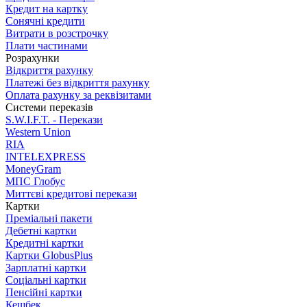
Кредит на картку
Сонячні кредити
Витрати в розстрочку
Плати частинами
Розрахунки
Відкриття рахунку
Платежі без відкриття рахунку
Оплата рахунку за реквізитами
Системи переказів
S.W.I.F.T. - Перекази
Western Union
RIA
INTELEXPRESS
MoneyGram
МПС Глобус
Миттєві кредитові перекази
Картки
Преміальні пакети
Дебетні картки
Кредитні картки
Картки GlobusPlus
Зарплатні картки
Соціальні картки
Пенсійні картки
Кешбек