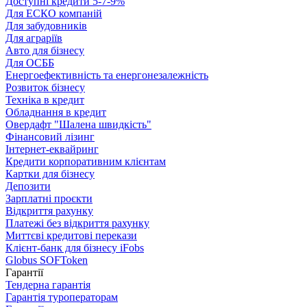
Доступні кредити 5-7-9%
Для ЕСКО компаній
Для забудовників
Для аграріїв
Авто для бізнесу
Для ОСББ
Енергоефективність та енергонезалежність
Розвиток бізнесу
Техніка в кредит
Обладнання в кредит
Овердафт "Шалена швидкість"
Фінансовий лізинг
Інтернет-еквайринг
Кредити корпоративним клієнтам
Картки для бізнесу
Депозити
Зарплатні проєкти
Відкриття рахунку
Платежі без відкриття рахунку
Миттєві кредитові перекази
Клієнт-банк для бізнесу iFobs
Globus SOFToken
Гарантії
Тендерна гарантія
Гарантія туроператорам