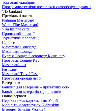
Торговий еквайринг
Програмно-технічні комплекси самообслуговування
VIP banking
Преміальні пакети
Platinum Mastercard
World Elite Mastercard
Visa Infinite card
Пропозиції та акції
Туристичні пропозиції
Сервіси
Mastercard Concierge
Masterсard Lounge
Express Lounge в аеропоту Кишеневу
Програма Lounge Key
Masterсard-бот
Fast Line
Mastercard Travel Pass
Програми оренди авто
Ветеранам
Банкінг для ветеранів – приватних осіб
Банкінг для ветеранів-підприємців
Online сервіси
Перекази між картками по Україні
Мобільний застосунок GlobusPlus
Інтернет-банкінг World24