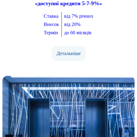
«доступні кредити 5-7-9%»
Ставка
від 7% річних
Внесок
від 20%
Термін
до 60 місяців
Детальніше