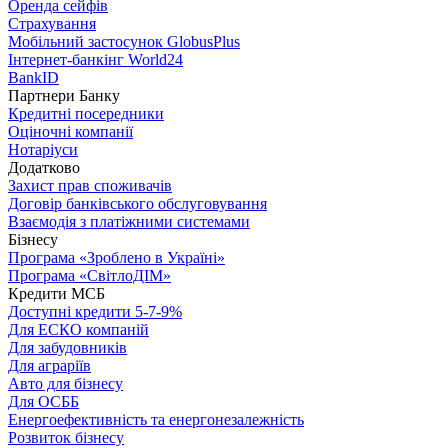
Оренда сейфів
Страхування
Мобільний застосунок GlobusPlus
Інтернет-банкінг World24
BankID
Партнери Банку
Кредитні посередники
Оціночні компанії
Нотаріуси
Додатково
Захист прав споживачів
Договір банківського обслуговування
Взаємодія з платіжними системами
Бізнесу
Програма «Зроблено в Україні»
Програма «СвітлоДІМ»
Кредити МСБ
Доступні кредити 5-7-9%
Для ЕСКО компаній
Для забудовників
Для аграріїв
Авто для бізнесу
Для ОСББ
Енергоефективність та енергонезалежність
Розвиток бізнесу