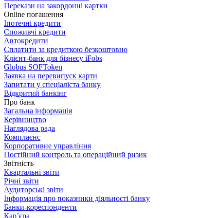
Перекази на закордонні картки
Online погашення
Іпотечні кредити
Споживчі кредити
Автокредити
Сплатити за кредиткою безкоштовно
Клієнт-банк для бізнесу iFobs
Globus SOFToken
Заявка на перевипуск карти
Запитати у спеціаліста банку
Відкритий банкінг
Про банк
Загальна інформація
Керівництво
Наглядова рада
Комплаєнс
Корпоративне управління
Постійний контроль та операційний ризик
Звітність
Квартальні звіти
Річні звіти
Аудиторські звіти
Інформація про показники діяльності банку
Банки-кореспонденти
Кар’єра