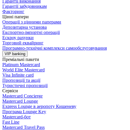
Гарантії виконання
Гарантії забудовникам
Факторинг
Цінні папери
Операції з цінними паперами
Депозитарна установа
Експортно-імпортні операції
Ескроу рахунки
Торговий еквайринг
Програмно-технічні комплекси самообслуговування
VIP banking
Преміальні пакети
Platinum Mastercard
World Elite Mastercard
Visa Infinite card
Пропозиції та акції
Туристичні пропозиції
Сервіси
Mastercard Concierge
Masterсard Lounge
Express Lounge в аеропоту Кишеневу
Програма Lounge Key
Masterсard-бот
Fast Line
Mastercard Travel Pass