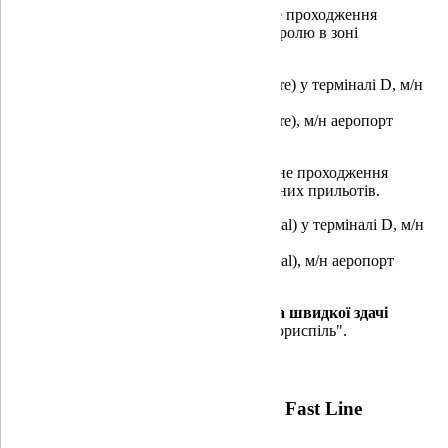
FAST LINE на ВИЛІТ
- це прискорене проходження
авіаційної безпеки та паспортного контролю в зоні
міжнародних вильотів.
Fast Line на виліт (Fast line Depature) у терміналі D, м/н
аеропорт "Бориспіль"
Fast Line на виліт (Fast line Depature), м/н аеропорт
"Київ"
FAST LINE на ПРИЛІТ
- це прискорене проходження
паспортного контролю в зоні міжнародних прильотів.
Fast Line на приліт (Fast Line Arrival) у терміналі D, м/н
аеропорт "Бориспіль"
Fast Line на приліт (Fast Line Arrival), м/н аеропорт
"Київ"
Послуга швидкої реєстрації на рейс та
швидкої здачі
багажу
у терміналі D, м/н аеропорт "Бориспіль".
Умови користування послугою Fast Line