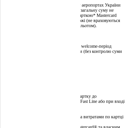
Для отримання безкоштовних сервісів у аеропортах України
Вам необхідно здійснити транзакцій на загальну суму не
меншу ніж 10 000 гривень за кожною карткою* Mastercard
Platinum, за останні 30+5 днів до подорожі (не враховуються
останні 5 днів, а також вихідні перед вильотом).
Для власників нових карток доступний welcome-період
протягом 37 днів з дати активації картки (без контролю суми
безготівкових операцій).
План дій в аеропорту
Вставте, проведіть або піднесіть свою картку до
зчитувального пристрою на турнікетах Fast Line або при вході
до бізнес-зали Mastercard®
Введіть PIN-код та пройдіть перевірку за витратами по картці
Насолоджуйтесь преміум-сервісами Mastercard® та власним