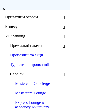
ua
en
Приватним особам
Бізнесу
Пошук
VIP banking
Преміальні пакети
Режим ЧБ:
Пропозиції та акції
Розмір шрифту:
Туристичні пропозиції
0 800 300 392
(044) 392 00 00
Сервіси
0 800 300 392
/
(044) 392 00 00
Приватним особам
Mastercard Concierge
Депозити
Кредити
Masterсard Lounge
Нерухомість в кредит
Автокредити
Express Lounge в
Мотоцикли в кредит
аеропоту Кишеневу
Кредити на товари