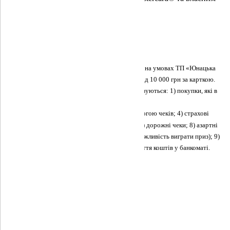
часом у аеропорту
Поширені питання та відповіді
Деталі на
mastercard.ua
* Для власників преміальних карток, придбаних на умовах ТП «Юнацька
картка», умова доступу: без наявності витрат від 10 000 грн за карткою.
Виняткові транзакції, операції по яких не враховуються: 1) покупки, які в
подальшому повертаються або компенсуються;
2) переказ залишку коштів; 3) покупки за допомогою чеків; 4) страхові
премії; 5) відсотки; 6) будь-які комісії і збори; 7) дорожні чеки; 8) азартні
ігри будь-якого виду (у тому числі платежі за можливість виграти приз); 9)
будь-які покупки в готівковій формі, а також зняття коштів у банкомат
і.
ФГВФО
|