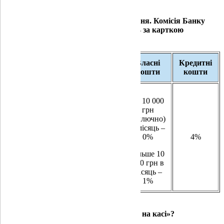
*Додаткова комісія за сервісом відсутня. Комісія Банку
згідно з тарифним планом з 15.0
9.2024 за карткою
становить:
Власні
Кредитні
Тарифний план
кошти
кошти
до 10 000
грн
(включно)
в місяць –
«картка GlobusPlus Light»
0%
4%
більше 10
000 грн в
місяць –
1%
Як користуватися послугою «Готівка на касі»?