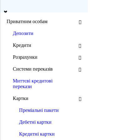
ua
en
Приватним особам
Депозити
Пошук
Кредити
Розрахунки
Режим ЧБ:
Системи переказів
Розмір шрифту:
Миттєві кредитові
перекази
0 800 300 392
(044) 392 00 00
0 800 300 392
/
(044) 392 00 00
Картки
Приватним особам
Депозити
Преміальні пакети
Кредити
Нерухомість в кредит
Дебетні картки
Автокредити
Мотоцикли в кредит
Кредитні картки
Кредити на товари