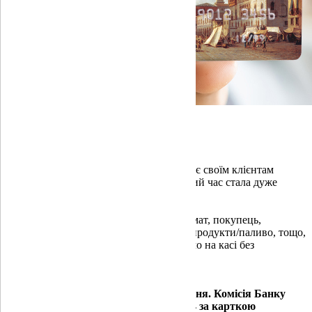
Готівка на касі
Глобус Банк разом з Mastercard пропонує своїм клієнтам
послугу "Готівка на касі", яка в поточний час стала дуже
актуальною.
Для того, щоб не шукати діючий банкомат, покупець,
розраховуючись в магазині карткою за продукти/паливо, тощо,
може зняти з цієї ж картки готівку прямо на касі без
додаткових комісій.*
*Додаткова комісія за сервісом відсутня. Комісія Банку
згідно з тарифним планом з 15.04.2024 за карткою