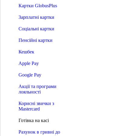
Кредит на картку
Картки GlobusPlus
Сонячні кредити
Витрати в розстрочку
Зарплатні картки
Плати частинами
Розрахунки
Соціальні картки
Відкриття рахунку
Платежі без відкриття рахунку
Пенсійні картки
Оплата рахунку за реквізитами
Системи переказів
Кешбек
S.W.I.F.T. - Перекази
Western Union
Apple Pay
RIA
INTELEXPRESS
MoneyGram
Google Pay
МПС Глобус
Миттєві кредитові перекази
Акції та програми
Картки
лояльності
Преміальні пакети
Дебетні картки
Корисні звички з
Кредитні картки
Mastercard
Картки GlobusPlus
Зарплатні картки
Готівка на касі
Соціальні картки
Пенсійні картки
Рахунок в гривні до
Кешбек