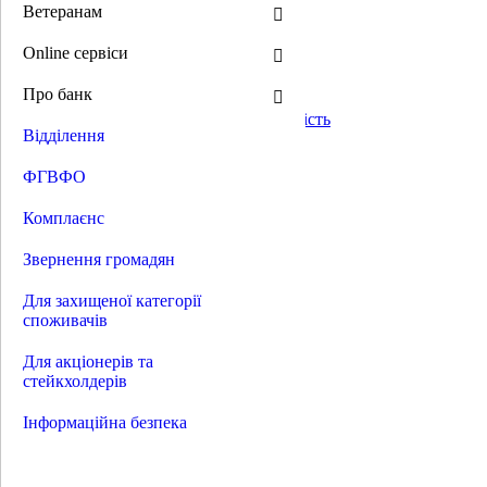
Доступні кредити 5-7-9%
Ветеранам
Для ЕСКО компаній
Для забудовників
Online сервіси
Для аграріїв
Авто для бізнесу
Про банк
Для ОСББ
Енергоефективність та енергонезалежність
Відділення
Розвиток бізнесу
Техніка в кредит
ФГВФО
Обладнання в кредит
Овердафт "Шалена швидкість"
Фінансовий лізинг
Комплаєнс
Інтернет-еквайринг
Кредити корпоративним клієнтам
Звернення громадян
Картки для бізнесу
Депозити
Для захищеної категорії
Зарплатні проєкти
споживачів
Відкриття рахунку
Платежі без відкриття рахунку
Для акціонерів та
Миттєві кредитові перекази
стейкхолдерів
Клієнт-банк для бізнесу iFobs
Globus SOFToken
Інформаційна безпека
Гарантії
Тендерна гарантія
Гарантія туроператорам