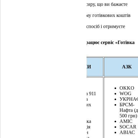
Перед оплатою товару скажіть касиру, що ви бажаєте
зняти готівкові кошти.
Касир введе вартість товару та суму готівкових коштів
до видачі.
Ви оплачуєте покупку у звичний спосіб і отримуєте
товар та готівку.
Перелік торгівельних мереж у яких працює сервіс «Готівка
на касі»
ФУД-РІТЕЙЛ
АПТЕКИ
АЗК
Сільпо
АНЦ
OKKO
ФОРА
Аптека 911
WOG
ВАРУС
Аптека
УКРНА
НОВУС
Оптових
БРСМ-
СІМ23 (до 2
Цін
Нафта (
000 грн)
Біла
500 грн)
ЛОТОК
Ромашка
AMIC
ТОЧКА
Благодія
SOCAR
Траш
Вітамін
АВІАС
FOZZY
Копійка