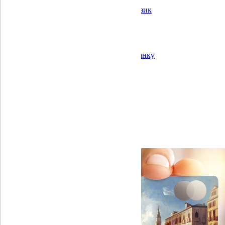
Корпоративне управління
Постійний контроль та операційний ризик
Звітність
Квартальні звіти
Річні звіти
Аудиторські звіти
Інформація про показники діяльності банку
Банки-кореспонденти
Кар’єра
Для акціонерів та стейкхолдерів
Відділення
Головна
Приватним особам
Картки
Готівка на касі