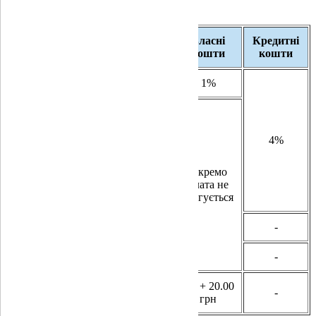
становить:
Власні
Кредитні
Тарифний план
кошти
кошти
«картка GlobusPlus»
1%
«ЗАПАСОЧКА»
4%
«Просто Мані»
по преміальним, ощадним,
Окремо
юнацьким, бюджетним,
плата не
зарплатним карткам
стягується
«Гривнева пара»
-
«Депозитна картка»
-
2% + 20.00
«Бізнес карта»
-
грн