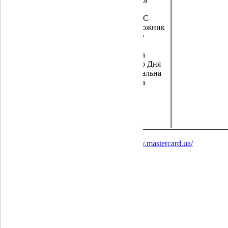
ROSHEN (до
МЕД-
500 грн)
СЕРВІС
Torba
Подорожник
АШАН
Сальве
КОЛО
Шара
WINETIME
Аптека
ПОСАД
Добого Дня
ДЕЛВІ
1 Соціальна
НАШ КРАЙ
Аптека
SPAR
МЕГАМАРКЕТ
Spirit&food
Детальніше за посиланням
https://www.mastercard.ua/
ФГВФО
|
Комплаєнс
|
Звернення громадян
|
Для захищеної категорії споживачів
|
Для акціонерів та стейкхолдерів