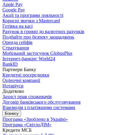
Apple Pay
Google Pay
Акції та програми лояльності
Корисні звички з Mastercard
Готівка на касі
Рахунок в гривні до валютних рахунків
Подбайте про безпеку заощаджень
Оренда сейфів
Страхування
Мобільний застосунок GlobusPlus
Інтернет-банкінг World24
BankID
Партнери Банку
Кредитні посередники
Оціночні компанії
Нотаріуси
Додатково
Захист прав споживачів
Договір банківського обслуговування
Взаємодія з платіжними системами
Бізнесу
Програма «Зроблено в Україні»
Програма «СвітлоДІМ»
Кредити МСБ