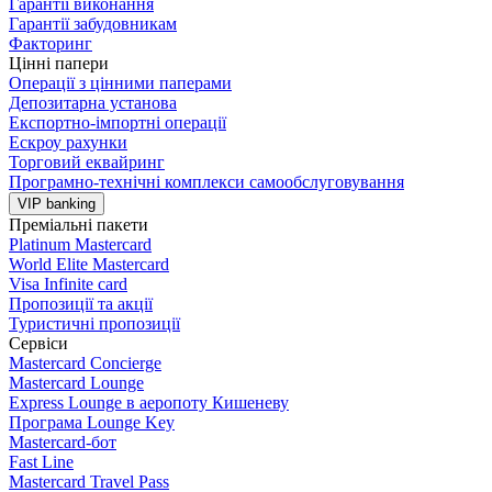
Гарантії виконання
Гарантії забудовникам
Факторинг
Цінні папери
Операції з цінними паперами
Депозитарна установа
Експортно-імпортні операції
Ескроу рахунки
Торговий еквайринг
Програмно-технічні комплекси самообслуговування
VIP banking
Преміальні пакети
Platinum Mastercard
World Elite Mastercard
Visa Infinite card
Пропозиції та акції
Туристичні пропозиції
Сервіси
Mastercard Concierge
Masterсard Lounge
Express Lounge в аеропоту Кишеневу
Програма Lounge Key
Masterсard-бот
Fast Line
Mastercard Travel Pass