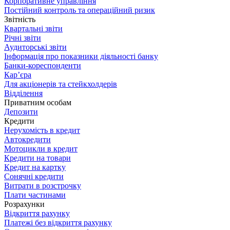
Корпоративне управління
Постійний контроль та операційний ризик
Звітність
Квартальні звіти
Річні звіти
Аудиторські звіти
Інформація про показники діяльності банку
Банки-кореспонденти
Кар’єра
Для акціонерів та стейкхолдерів
Відділення
Приватним особам
Депозити
Кредити
Нерухомість в кредит
Автокредити
Мотоцикли в кредит
Кредити на товари
Кредит на картку
Сонячні кредити
Витрати в розстрочку
Плати частинами
Розрахунки
Відкриття рахунку
Платежі без відкриття рахунку