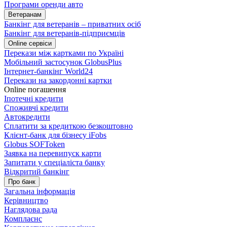
Програми оренди авто
Ветеранам
Банкінг для ветеранів – приватних осіб
Банкінг для ветеранів-підприємців
Online сервіси
Перекази між картками по Україні
Мобільний застосунок GlobusPlus
Інтернет-банкінг World24
Перекази на закордонні картки
Online погашення
Іпотечні кредити
Споживчі кредити
Автокредити
Сплатити за кредиткою безкоштовно
Клієнт-банк для бізнесу iFobs
Globus SOFToken
Заявка на перевипуск карти
Запитати у спеціаліста банку
Відкритий банкінг
Про банк
Загальна інформація
Керівництво
Наглядова рада
Комплаєнс