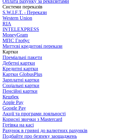
Оплата рахунку за реквізитами
Системи переказів
S.W.I.F.T. - Перекази
Western Union
RIA
INTELEXPRESS
MoneyGram
МПС Глобус
Миттєві кредитові перекази
Картки
Преміальні пакети
Дебетні картки
Кредитні картки
Картки GlobusPlus
Зарплатні картки
Соціальні картки
Пенсійні картки
Кешбек
Apple Pay
Google Pay
Акції та програми лояльності
Корисні звички з Mastercard
Готівка на касі
Рахунок в гривні до валютних рахунків
Подбайте про безпеку заощаджень