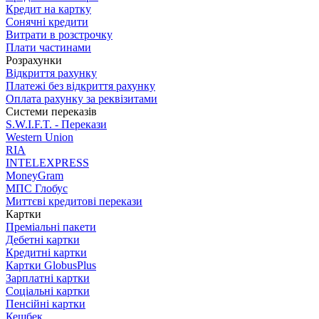
Кредит на картку
Сонячні кредити
Витрати в розстрочку
Плати частинами
Розрахунки
Відкриття рахунку
Платежі без відкриття рахунку
Оплата рахунку за реквізитами
Системи переказів
S.W.I.F.T. - Перекази
Western Union
RIA
INTELEXPRESS
MoneyGram
МПС Глобус
Миттєві кредитові перекази
Картки
Преміальні пакети
Дебетні картки
Кредитні картки
Картки GlobusPlus
Зарплатні картки
Соціальні картки
Пенсійні картки
Кешбек