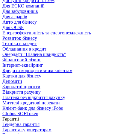
Доступні кредити 5-7-9%
Для ЕСКО компаній
Для забудовників
Для аграріїв
Авто для бізнесу
Для ОСББ
Енергоефективність та енергонезалежність
Розвиток бізнесу
Техніка в кредит
Обладнання в кредит
Овердафт "Шалена швидкість"
Фінансовий лізинг
Інтернет-еквайринг
Кредити корпоративним клієнтам
Картки для бізнесу
Депозити
Зарплатні проєкти
Відкриття рахунку
Платежі без відкриття рахунку
Миттєві кредитові перекази
Клієнт-банк для бізнесу iFobs
Globus SOFToken
Гарантії
Тендерна гарантія
Гарантія туроператорам