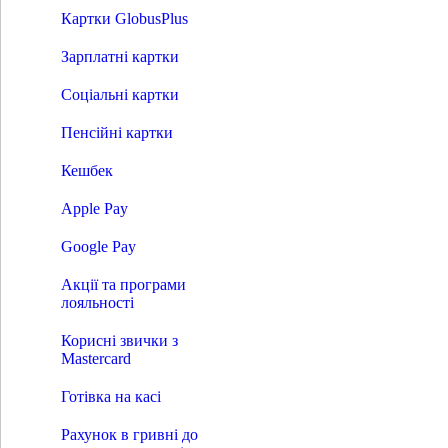
Кредит на картку
Картки GlobusPlus
Сонячні кредити
Витрати в розстрочку
Зарплатні картки
Плати частинами
Розрахунки
Соціальні картки
Відкриття рахунку
Платежі без відкриття рахунку
Пенсійні картки
Оплата рахунку за реквізитами
Системи переказів
Кешбек
S.W.I.F.T. - Перекази
Western Union
Apple Pay
RIA
INTELEXPRESS
MoneyGram
Google Pay
МПС Глобус
Миттєві кредитові перекази
Акції та програми
Картки
лояльності
Преміальні пакети
Дебетні картки
Корисні звички з
Кредитні картки
Mastercard
Картки GlobusPlus
Зарплатні картки
Готівка на касі
Соціальні картки
Пенсійні картки
Рахунок в гривні до
Кешбек