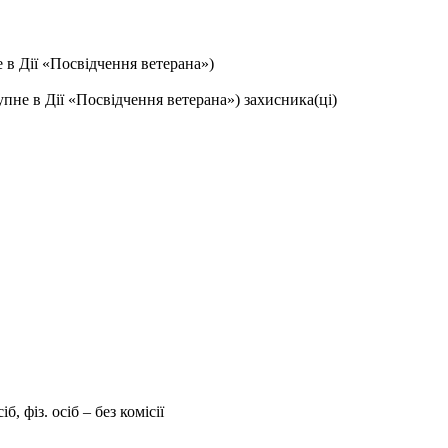
е в Дії «Посвідчення ветерана»)
упне в Дії «Посвідчення ветерана») захисника(ці)
, фіз. осіб – без комісії