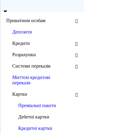
ua
en
Приватним особам
Депозити
Пошук
Кредити
Розрахунки
Режим ЧБ:
Системи переказів
Розмір шрифту:
Миттєві кредитові
перекази
0 800 300 392
(044) 392 00 00
0 800 300 392
/
(044) 392 00 00
Картки
Приватним особам
Депозити
Преміальні пакети
Кредити
Нерухомість в кредит
Дебетні картки
Автокредити
Мотоцикли в кредит
Кредитні картки
Кредити на товари