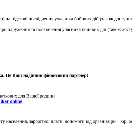
го) на підставі посвідчення учасника бойових дій (також доступн
а про одруження та посвідчення учасника бойових дій (також дост
ка. Це Ваш надійний фінансовий партнер!
одаткових для Вашої родини
ikar online
 населення, заробітної плати, допомоги від організацій – юр. осіб