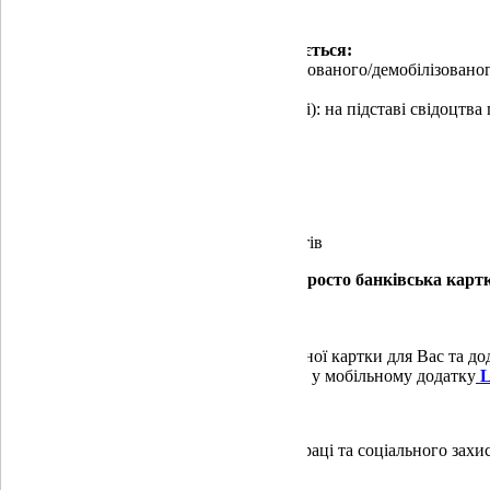
Основна Картка «Захисник» випускається:
- на ім’я Учасника бойових дій (мобілізованого/демобілізовано
або
- на ім’я дружини/чоловіка захисника(ці): на підставі свідоцтв
(мобілізованого/демобілізованого).
Три функції в одній картці:
соціальні виплати та допомога
заробітна плата та інші виплати
збереження та примноження коштів
Картка «Захисник» – це більше, ніж просто банківська карт
БЕЗКОШТОВНО
Відкриття, обслуговування основної картки для Вас та д
Консультація медиків онлайн 24/7 у мобільному додатку
L
ВІЛЬНО
Зарахування виплат від ПФУ, органів праці та соціального захисту
ЗРУЧНО