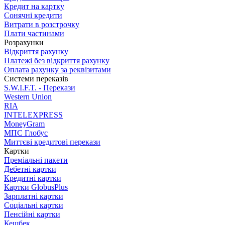
Кредит на картку
Сонячні кредити
Витрати в розстрочку
Плати частинами
Розрахунки
Відкриття рахунку
Платежі без відкриття рахунку
Оплата рахунку за реквізитами
Системи переказів
S.W.I.F.T. - Перекази
Western Union
RIA
INTELEXPRESS
MoneyGram
МПС Глобус
Миттєві кредитові перекази
Картки
Преміальні пакети
Дебетні картки
Кредитні картки
Картки GlobusPlus
Зарплатні картки
Соціальні картки
Пенсійні картки
Кешбек