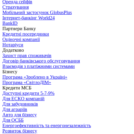
Оренда сейфів
Страхування
Мобільний застосунок GlobusPlus
Інтернет-банкінг World24
BankID
Партнери Банку
Кредитні посередники
Оціночні компанії
Нотаріуси
Додатково
Захист прав споживачів
Договір банківського обслуговування
Взаємодія з платіжними системами
Бізнесу
Програма «Зроблено в Україні»
Програма «СвітлоДІМ»
Кредити МСБ
Доступні кредити 5-7-9%
Для ЕСКО компаній
Для забудовників
Для аграріїв
Авто для бізнесу
Для ОСББ
Енергоефективність та енергонезалежність
Розвиток бізнесу