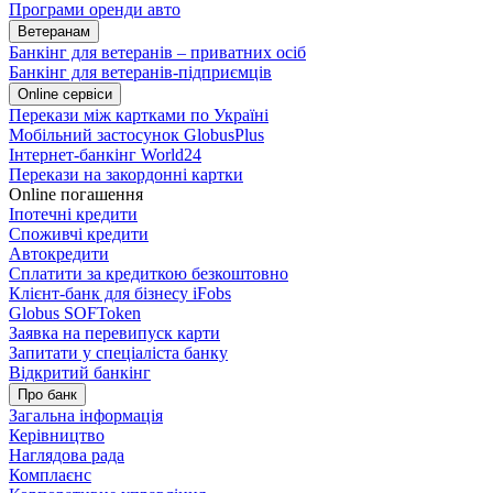
Програми оренди авто
Ветеранам
Банкінг для ветеранів – приватних осіб
Банкінг для ветеранів-підприємців
Online сервіси
Перекази між картками по Україні
Мобільний застосунок GlobusPlus
Інтернет-банкінг World24
Перекази на закордонні картки
Online погашення
Іпотечні кредити
Споживчі кредити
Автокредити
Сплатити за кредиткою безкоштовно
Клієнт-банк для бізнесу iFobs
Globus SOFToken
Заявка на перевипуск карти
Запитати у спеціаліста банку
Відкритий банкінг
Про банк
Загальна інформація
Керівництво
Наглядова рада
Комплаєнс