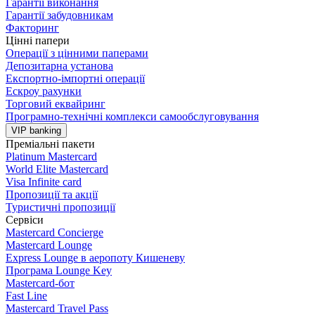
Гарантії виконання
Гарантії забудовникам
Факторинг
Цінні папери
Операції з цінними паперами
Депозитарна установа
Експортно-імпортні операції
Ескроу рахунки
Торговий еквайринг
Програмно-технічні комплекси самообслуговування
VIP banking
Преміальні пакети
Platinum Mastercard
World Elite Mastercard
Visa Infinite card
Пропозиції та акції
Туристичні пропозиції
Сервіси
Mastercard Concierge
Masterсard Lounge
Express Lounge в аеропоту Кишеневу
Програма Lounge Key
Masterсard-бот
Fast Line
Mastercard Travel Pass