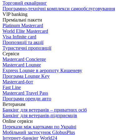
Торговий еквайринг
Програмно-технічні комплекси самообслуговування
VIP banking
Преміальні пакети
Platinum Mastercard
World Elite Mastercard
Visa Infinite card
Пропозиції та акції
Туристичні пропозиції
Сервіси
Mastercard Concierge
Masterсard Lounge
Express Lounge в аеропоту Кишеневу
Програма Lounge Key
Masterсard-бот
Fast Line
Mastercard Travel Pass
Програми оренди авто
Ветеранам
Банкінг для ветеранів – приватних осіб
Банкінг для ветеранів-підприємців
Online сервіси
Перекази між картками по Україні
Мобільний застосунок GlobusPlus
Інтернет-банкінг World24