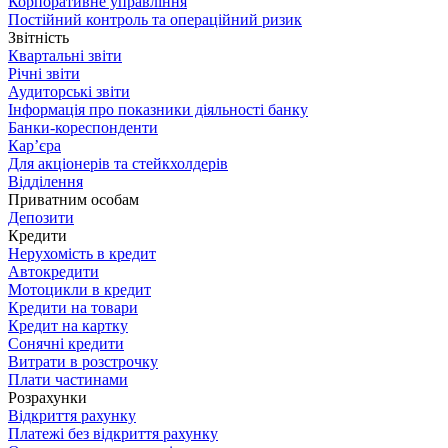
Корпоративне управління
Постійний контроль та операційний ризик
Звітність
Квартальні звіти
Річні звіти
Аудиторські звіти
Інформація про показники діяльності банку
Банки-кореспонденти
Кар’єра
Для акціонерів та стейкхолдерів
Відділення
Приватним особам
Депозити
Кредити
Нерухомість в кредит
Автокредити
Мотоцикли в кредит
Кредити на товари
Кредит на картку
Сонячні кредити
Витрати в розстрочку
Плати частинами
Розрахунки
Відкриття рахунку
Платежі без відкриття рахунку