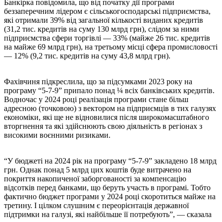
Банкірка повідомила, що від початку дії програми
беззаперечним лідером є сільськогосподарські підприємства,
які отримали 39% від загальної кількості виданих кредитів
(31,2 тис. кредитів на суму 130 млрд грн), слідом за ними
підприємства сфери торгівлі — 33% (майже 26 тис. кредитів
на майже 69 млрд грн), на третьому місці сфера промисловості
— 12% (9,2 тис. кредитів на суму 43,8 млрд грн).
Фахівчиня підкреслила, що за підсумками 2023 року на
програму “5-7-9” припало понад ¼ всіх банківських кредитів.
Водночас у 2024 році реалізація програми стане більш
адресною (точковою) з вектором на підприємців в тих галузях
економіки, які ще не відновилися після широкомасштабного
вторгнення та які здійснюють свою діяльність в регіонах з
високими воєнними ризиками.
“У бюджеті на 2024 рік на програму “5-7-9” закладено 18 млрд
грн. Однак понад 5 млрд цих коштів буде витрачено на
покриття накопиченої заборгованості за компенсацію
відсотків перед банками, що беруть участь в програмі. Тобто
фактично бюджет програми у 2024 році скоротиться майже на
третину. І цілком слушним є переорієнтація державної
підтримки на галузі, які найбільше її потребують”, — сказала