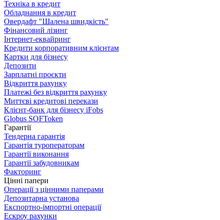
Техніка в кредит
Обладнання в кредит
Овердафт "Шалена швидкість"
Фінансовий лізинг
Інтернет-еквайринг
Кредити корпоративним клієнтам
Картки для бізнесу
Депозити
Зарплатні проєкти
Відкриття рахунку
Платежі без відкриття рахунку
Миттєві кредитові перекази
Клієнт-банк для бізнесу iFobs
Globus SOFToken
Гарантії
Тендерна гарантія
Гарантія туроператорам
Гарантії виконання
Гарантії забудовникам
Факторинг
Цінні папери
Операції з цінними паперами
Депозитарна установа
Експортно-імпортні операції
Ескроу рахунки