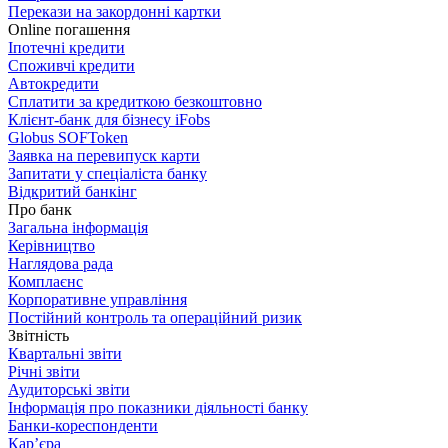
Перекази на закордонні картки
Online погашення
Іпотечні кредити
Споживчі кредити
Автокредити
Сплатити за кредиткою безкоштовно
Клієнт-банк для бізнесу iFobs
Globus SOFToken
Заявка на перевипуск карти
Запитати у спеціаліста банку
Відкритий банкінг
Про банк
Загальна інформація
Керівництво
Наглядова рада
Комплаєнс
Корпоративне управління
Постійний контроль та операційний ризик
Звітність
Квартальні звіти
Річні звіти
Аудиторські звіти
Інформація про показники діяльності банку
Банки-кореспонденти
Кар’єра