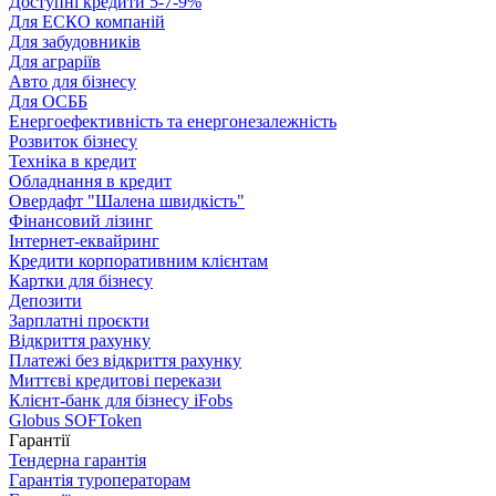
Доступні кредити 5-7-9%
Для ЕСКО компаній
Для забудовників
Для аграріїв
Авто для бізнесу
Для ОСББ
Енергоефективність та енергонезалежність
Розвиток бізнесу
Техніка в кредит
Обладнання в кредит
Овердафт "Шалена швидкість"
Фінансовий лізинг
Інтернет-еквайринг
Кредити корпоративним клієнтам
Картки для бізнесу
Депозити
Зарплатні проєкти
Відкриття рахунку
Платежі без відкриття рахунку
Миттєві кредитові перекази
Клієнт-банк для бізнесу iFobs
Globus SOFToken
Гарантії
Тендерна гарантія
Гарантія туроператорам