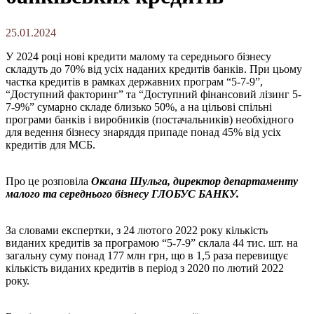
25.01.2024
У 2024 році нові кредити малому та середнього бізнесу
складуть до 70% від усіх наданих кредитів банків. При цьому
частка кредитів в рамках державних програм “5-7-9”,
“Доступний факторинг” та “Доступний фінансовий лізинг 5-
7-9%” сумарно складе близько 50%, а на цільові спільні
програми банків і виробників (постачальників) необхідного
для ведення бізнесу знаряддя припаде понад 45% від усіх
кредитів для МСБ.
Про це розповіла
Оксана Шульга, директор департаменту
малого та середнього бізнесу ГЛОБУС БАНКУ
.
За словами експертки, з 24 лютого 2022 року кількість
виданих кредитів за програмою “5-7-9” склала 44 тис. шт. на
загальну суму понад 177 млн грн, що в 1,5 раза перевищує
кількість виданих кредитів в період з 2020 по лютий 2022
року.