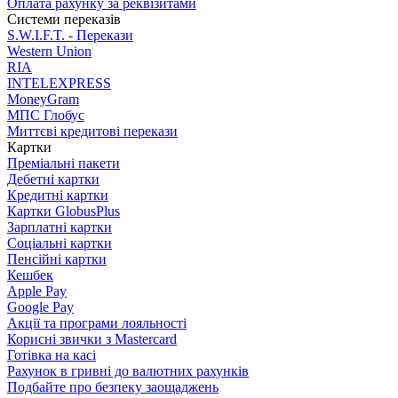
Оплата рахунку за реквізитами
Системи переказів
S.W.I.F.T. - Перекази
Western Union
RIA
INTELEXPRESS
MoneyGram
МПС Глобус
Миттєві кредитові перекази
Картки
Преміальні пакети
Дебетні картки
Кредитні картки
Картки GlobusPlus
Зарплатні картки
Соціальні картки
Пенсійні картки
Кешбек
Apple Pay
Google Pay
Акції та програми лояльності
Корисні звички з Mastercard
Готівка на касі
Рахунок в гривні до валютних рахунків
Подбайте про безпеку заощаджень