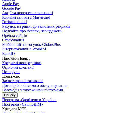
Apple Pay
Google Pay
Акції та програми лояльності
Корисні звички з Mastercard
Готівка на касі
Рахунок в гривні до валютних рахунків
Подбайте про безпеку заощаджень
Оренда сейфів
Страхування
Мобільний застосунок GlobusPlus
Інтернет-банкінг World24
BankID
Партнери Банку
Кредитні посередники
Оціночні компанії
Нотаріуси
Додатково
Захист прав споживачів
Договір банківського обслуговування
Взаємодія з платіжними системами
Бізнесу
Програма «Зроблено в Україні»
Програма «СвітлоДІМ»
Кредити МСБ