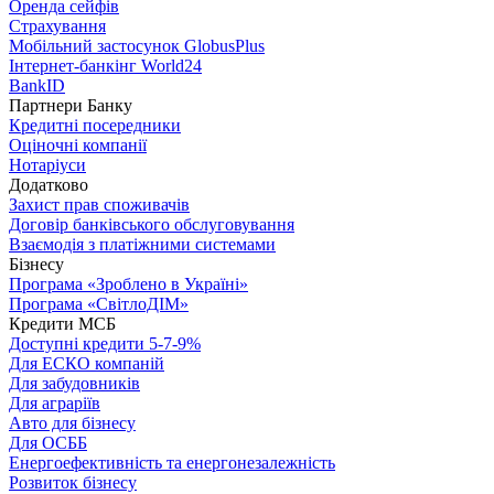
Оренда сейфів
Страхування
Мобільний застосунок GlobusPlus
Інтернет-банкінг World24
BankID
Партнери Банку
Кредитні посередники
Оціночні компанії
Нотаріуси
Додатково
Захист прав споживачів
Договір банківського обслуговування
Взаємодія з платіжними системами
Бізнесу
Програма «Зроблено в Україні»
Програма «СвітлоДІМ»
Кредити МСБ
Доступні кредити 5-7-9%
Для ЕСКО компаній
Для забудовників
Для аграріїв
Авто для бізнесу
Для ОСББ
Енергоефективність та енергонезалежність
Розвиток бізнесу