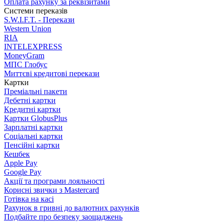
Оплата рахунку за реквізитами
Системи переказів
S.W.I.F.T. - Перекази
Western Union
RIA
INTELEXPRESS
MoneyGram
МПС Глобус
Миттєві кредитові перекази
Картки
Преміальні пакети
Дебетні картки
Кредитні картки
Картки GlobusPlus
Зарплатні картки
Соціальні картки
Пенсійні картки
Кешбек
Apple Pay
Google Pay
Акції та програми лояльності
Корисні звички з Mastercard
Готівка на касі
Рахунок в гривні до валютних рахунків
Подбайте про безпеку заощаджень