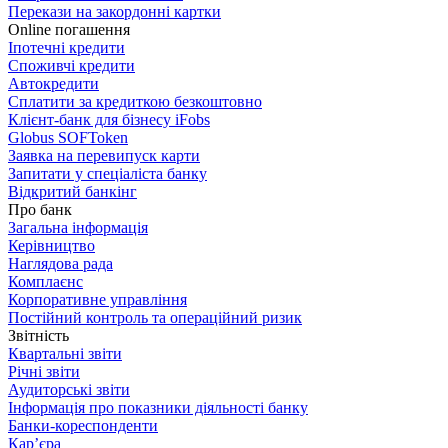
Перекази на закордонні картки
Online погашення
Іпотечні кредити
Споживчі кредити
Автокредити
Сплатити за кредиткою безкоштовно
Клієнт-банк для бізнесу iFobs
Globus SOFToken
Заявка на перевипуск карти
Запитати у спеціаліста банку
Відкритий банкінг
Про банк
Загальна інформація
Керівництво
Наглядова рада
Комплаєнс
Корпоративне управління
Постійний контроль та операційний ризик
Звітність
Квартальні звіти
Річні звіти
Аудиторські звіти
Інформація про показники діяльності банку
Банки-кореспонденти
Кар’єра