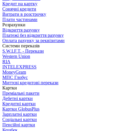
Кредит на картку
Сонячні кредити
Витрати в розстрочку
Плати частинами
Розрахунки
Відкриття рахунку
Платежі без відкриття рахунку
Оплата рахунку за реквізитами
Системи переказів
S.W.I.F.T. - Перекази
Western Union
RIA
INTELEXPRESS
MoneyGram
МПС Глобус
Миттєві кредитові перекази
Картки
Преміальні пакети
Дебетні картки
Кредитні картки
Картки GlobusPlus
Зарплатні картки
Соціальні картки
Пенсійні картки
Кешбек