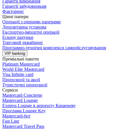
Гарантії виконання
Гарантії забудовникам
Факторинг
Цінні папери
Операції з цінними паперами
Депозитарна установа
Експортно-імпортні операції
Ескроу рахунки
Торговий еквайринг
Програмно-технічні комплекси самообслуговування
VIP banking
Преміальні пакети
Platinum Mastercard
World Elite Mastercard
Visa Infinite card
Пропозиції та акції
Туристичні пропозиції
Сервіси
Mastercard Concierge
Masterсard Lounge
Express Lounge в аеропоту Кишеневу
Програма Lounge Key
Masterсard-бот
Fast Line
Mastercard Travel Pass