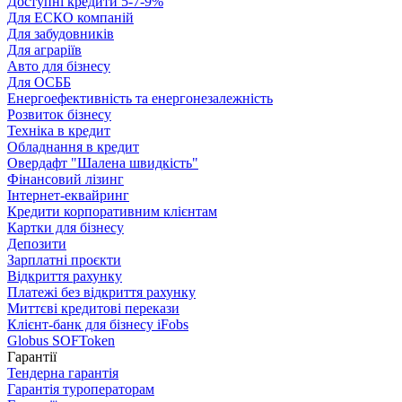
Доступні кредити 5-7-9%
Для ЕСКО компаній
Для забудовників
Для аграріїв
Авто для бізнесу
Для ОСББ
Енергоефективність та енергонезалежність
Розвиток бізнесу
Техніка в кредит
Обладнання в кредит
Овердафт "Шалена швидкість"
Фінансовий лізинг
Інтернет-еквайринг
Кредити корпоративним клієнтам
Картки для бізнесу
Депозити
Зарплатні проєкти
Відкриття рахунку
Платежі без відкриття рахунку
Миттєві кредитові перекази
Клієнт-банк для бізнесу iFobs
Globus SOFToken
Гарантії
Тендерна гарантія
Гарантія туроператорам