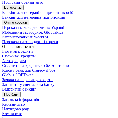
Програми оренди авто
Ветеранам
Банкінг для ветеранів – приватних осіб
Банкінг для ветеранів-підприємців
Online сервіси
Перекази між картками по Україні
Мобільний застосунок GlobusPlus
Інтернет-банкінг World24
Перекази на закордонні картки
Online погашення
Іпотечні кредити
Споживчі кредити
Автокредити
Сплатити за кредиткою безкоштовно
Клієнт-банк для бізнесу iFobs
Globus SOFToken
Заявка на перевипуск карти
Запитати у спеціаліста банку
Відкритий банкінг
Про банк
Загальна інформація
Керівництво
Наглядова рада
Комплаєнс