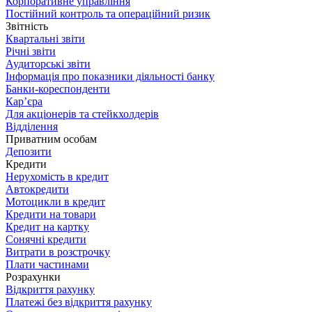
Корпоративне управління
Постійний контроль та операційний ризик
Звітність
Квартальні звіти
Річні звіти
Аудиторські звіти
Інформація про показники діяльності банку
Банки-кореспонденти
Кар’єра
Для акціонерів та стейкхолдерів
Відділення
Приватним особам
Депозити
Кредити
Нерухомість в кредит
Автокредити
Мотоцикли в кредит
Кредити на товари
Кредит на картку
Сонячні кредити
Витрати в розстрочку
Плати частинами
Розрахунки
Відкриття рахунку
Платежі без відкриття рахунку