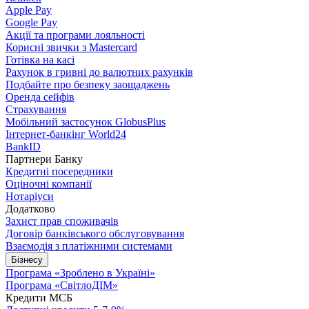
Apple Pay
Google Pay
Акції та програми лояльності
Корисні звички з Mastercard
Готівка на касі
Рахунок в гривні до валютних рахунків
Подбайте про безпеку заощаджень
Оренда сейфів
Страхування
Мобільний застосунок GlobusPlus
Інтернет-банкінг World24
BankID
Партнери Банку
Кредитні посередники
Оціночні компанії
Нотаріуси
Додатково
Захист прав споживачів
Договір банківського обслуговування
Взаємодія з платіжними системами
Бізнесу
Програма «Зроблено в Україні»
Програма «СвітлоДІМ»
Кредити МСБ