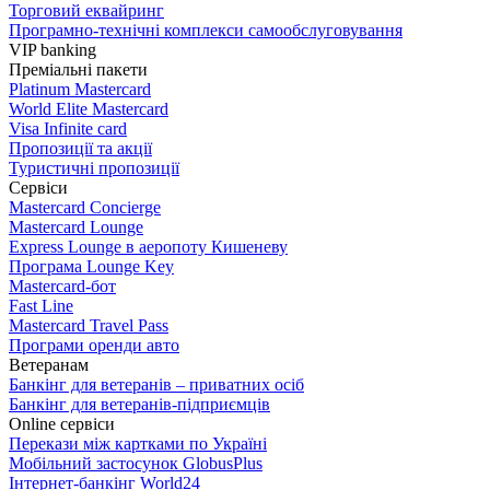
Торговий еквайринг
Програмно-технічні комплекси самообслуговування
VIP banking
Преміальні пакети
Platinum Mastercard
World Elite Mastercard
Visa Infinite card
Пропозиції та акції
Туристичні пропозиції
Сервіси
Mastercard Concierge
Masterсard Lounge
Express Lounge в аеропоту Кишеневу
Програма Lounge Key
Masterсard-бот
Fast Line
Mastercard Travel Pass
Програми оренди авто
Ветеранам
Банкінг для ветеранів – приватних осіб
Банкінг для ветеранів-підприємців
Online сервіси
Перекази між картками по Україні
Мобільний застосунок GlobusPlus
Інтернет-банкінг World24