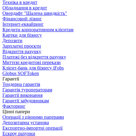
Техніка в кредит
Обладнання в кредит
Овердафт "Шалена швидкість"
Фінансовий лізинг
Інтернет-еквайринг
Кредити корпоративним клієнтам
Картки для бізнесу
Депозити
Зарплатні проєкти
Відкриття рахунку
Платежі без відкриття рахунку
Миттєві кредитові перекази
Клієнт-банк для бізнесу iFobs
Globus SOFToken
Гарантії
Тендерна гарантія
Гарантія туроператорам
Гарантії виконання
Гарантії забудовникам
Факторинг
Цінні папери
Операції з цінними паперами
Депозитарна установа
Експортно-імпортні операції
Ескроу рахунки