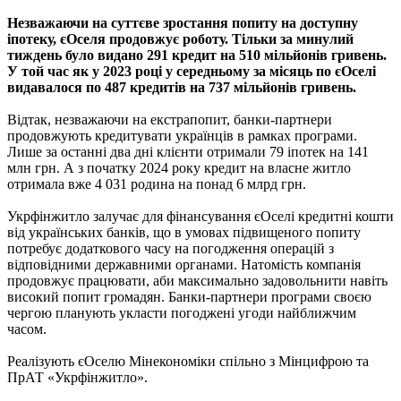
Незважаючи на суттєве зростання попиту на доступну
іпотеку, єОселя продовжує роботу. Тільки за минулий
тиждень було видано 291 кредит на 510 мільйонів гривень.
У той час як у 2023 році у середньому за місяць по єОселі
видавалося по 487 кредитів на 737 мільйонів гривень.
Відтак, незважаючи на екстрапопит, банки-партнери
продовжують кредитувати українців в рамках програми.
Лише за останні два дні клієнти отримали 79 іпотек на 141
млн грн. А з початку 2024 року кредит на власне житло
отримала вже 4 031 родина на понад 6 млрд грн.
Укрфінжитло залучає для фінансування єОселі кредитні кошти
від українських банків, що в умовах підвищеного попиту
потребує додаткового часу на погодження операцій з
відповідними державними органами. Натомість компанія
продовжує працювати, аби максимально задовольнити навіть
високий попит громадян. Банки-партнери програми своєю
чергою планують укласти погоджені угоди найближчим
часом.
Реалізують єОселю Мінекономіки спільно з Мінцифрою та
ПрАТ «Укрфінжитло».