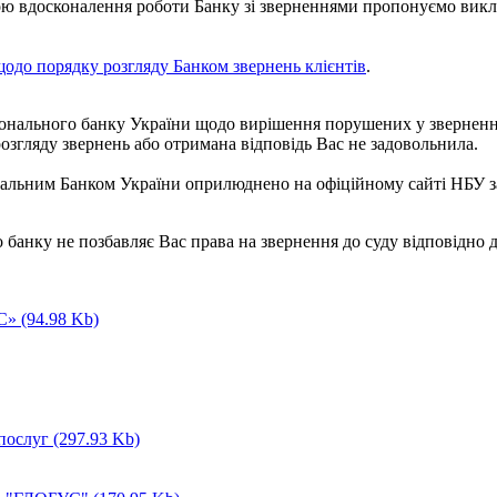
тою вдосконалення роботи Банку зі зверненнями пропонуємо викл
одо порядку розгляду Банком звернень клієнтів
.
ціонального банку України щодо вирішення порушених у зверненн
озгляду звернень або отримана відповідь Вас не задовольнила.
ональним Банком України оприлюднено на офіційному сайті НБУ 
анку не позбавляє Вас права на звернення до суду відповідно до 
УС»
(94.98 Kb)
 послуг
(297.93 Kb)