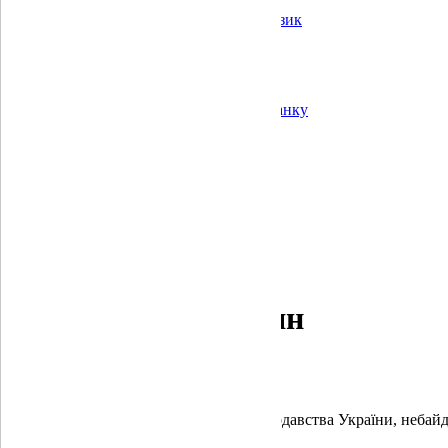
Корпоративне управління
Постійний контроль та операційний ризик
Звітність
Квартальні звіти
Річні звіти
Аудиторські звіти
Інформація про показники діяльності банку
Банки-кореспонденти
Кар’єра
Для акціонерів та стейкхолдерів
Відділення
Головна
Звернення громадян
Звернення громадян
Шановні клієнти!
Ми дотримуємось норм чинного законодавства України, небайду