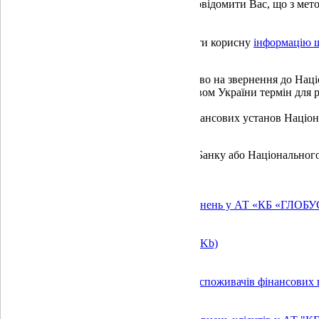
В зв'язку з цим вважаємо за потрібне повідомити Вас, що з ме
зможете роздрукувати самостійно.
На цій сторінці Ви також зможете знайти корисну
інформацію щ
У разі необхідності, Ви також маєте право на звернення до На
звернення в установлений законодавством України термін для р
Порядок розгляду звернень клієнтів фінансових установ Наці
Також повідомляємо, що звернення до Банку або Національного б
Інформація щодо порядку розгляду звернень у АТ «КБ «ГЛОБ
Типова форма бланку звернення
(97.79 Kb)
Загальна інформація для ознайомлення споживачів фінансових